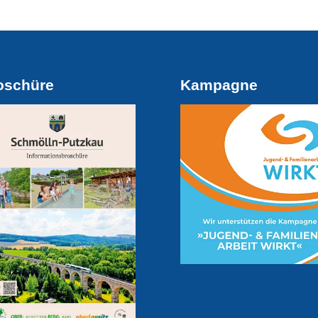
oschüre
Kampagne