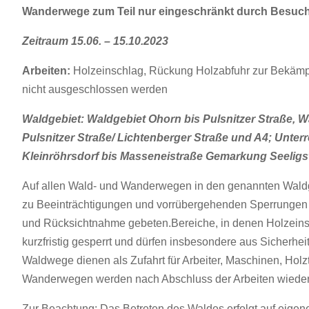
Wanderwege zum Teil nur eingeschränkt durch Besuche
Zeitraum 15.06. – 15.10.2023
Arbeiten:
Holzeinschlag, Rückung Holzabfuhr zur Bekämp
nicht ausgeschlossen werden
Waldgebiet: Waldgebiet Ohorn bis Pulsnitzer Straße, 
Pulsnitzer Straße/ Lichtenberger Straße und A4; Unter
Kleinröhrsdorf bis Masseneistraße Gemarkung Seeligs
Auf allen Wald- und Wanderwegen in den genannten Waldg
zu Beeinträchtigungen und vorrübergehenden Sperrunge
und Rücksichtnahme gebeten.Bereiche, in denen Holzeinsc
kurzfristig gesperrt und dürfen insbesondere aus Sicherhe
Waldwege dienen als Zufahrt für Arbeiter, Maschinen, Hol
Wanderwegen werden nach Abschluss der Arbeiten wieder 
Zur Beachtung: Das Betreten des Waldes erfolgt auf eigene