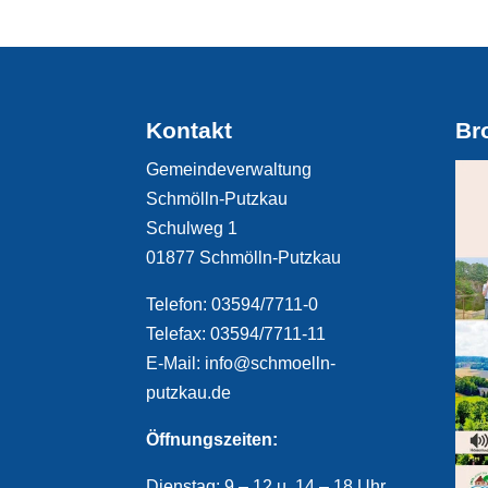
Kontakt
Br
Gemeindeverwaltung
Schmölln-Putzkau
Schulweg 1
01877 Schmölln-Putzkau
Telefon: 03594/7711-0
Telefax: 03594/7711-11
E-Mail: info@schmoelln-
putzkau.de
Öffnungszeiten:
Dienstag: 9 – 12 u. 14 – 18 Uhr