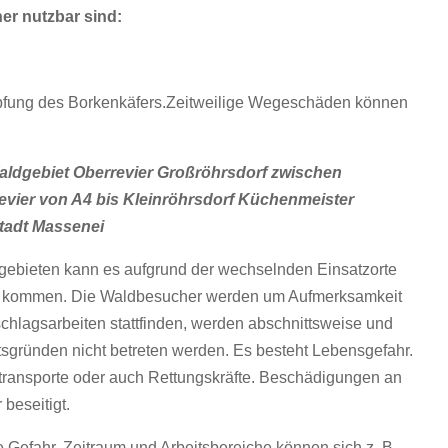
r nutzbar sind:
fung des Borkenkäfers.Zeitweilige Wegeschäden können
Waldgebiet Oberrevier Großröhrsdorf zwischen
revier von A4 bis Kleinröhrsdorf Küchenmeister
tadt Massenei
ebieten kann es aufgrund der wechselnden Einsatzorte
n kommen. Die Waldbesucher werden um Aufmerksamkeit
hlagsarbeiten stattfinden, werden abschnittsweise und
itsgründen nicht betreten werden. Es besteht Lebensgefahr.
ztransporte oder auch Rettungskräfte. Beschädigungen an
beseitigt.
 Gefahr. Zeitraum und Arbeitsbereiche können sich z. B.