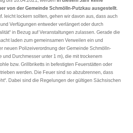
ltig bis 18.04.2021, werden
in diesem Jahr
keine
uer
von der Gemeinde Schmölln-Putzkau ausgestellt
.
 leicht lockern sollten, gehen wir davon aus, dass auch
 und Verfügungen entweder verlängert oder durch
lität“ in Bezug auf Veranstaltungen zulassen. Gerade die
snacht laden zum gemeinsamen Verweilen ein und
 der neuen Polizeiverordnung der Gemeinde Schmölln-
e und Durchmesser unter 1 m), die mit trockenem
le bzw. Grillbriketts in befestigten Feuerstätten oder
etrieben werden. Die Feuer sind so abzubrennen, dass
eht“. Dabei sind die Regelungen der gültigen Sächsischen