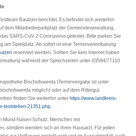
de
estteam Bautzen berichtet. Es befindet sich weiterhin
auf dem Mitarbeiterparkplatz der Gemeindeverwaltung,
 das SARS-CoV-2 Coronavirus getestet. Bitte parken Sie
 am Spielplatz. Ab sofort ist eine Terminvereinbarung
autzen
reserviert werden. Sollten Sie kein Internet haben
everwaltung während der Sprechzeiten unter 03594/77110
nenapotheke Bischofswerda (Terminvergabe ist unter
ischofswerda möglich) oder auf dem Rittergut
ntren finden Sie weiterhin unter
https://www.landkreis-
en-teststellen-21351.php
.
hren Mund-Nasen-Schutz. Menschen mit
en, sondern wenden sich an ihren Hausarzt. Für jeden
igital zur Verfügung gestellt wird und im Ausnahmefall auch