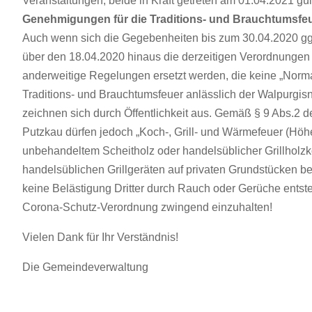
Veranstaltungen, beide in Kraft getreten am 01.04.2021 gü
Genehmigungen für
die Traditions- und Brauchtumsfe
Auch wenn sich die Gegebenheiten bis zum 30.04.2020 ggf.
über den 18.04.2020 hinaus die derzeitigen Verordnungen
anderweitige Regelungen ersetzt werden, die keine „Norma
Traditions- und Brauchtumsfeuer anlässlich der Walpurgi
zeichnen sich durch Öffentlichkeit aus. Gemäß § 9 Abs.2
Putzkau dürfen jedoch „Koch-, Grill- und Wärmefeuer (Höh
unbehandeltem Scheitholz oder handelsüblicher Grillholzkoh
handelsüblichen Grillgeräten auf privaten Grundstücken b
keine Belästigung Dritter durch Rauch oder Gerüche entst
Corona-Schutz-Verordnung zwingend einzuhalten!
Vielen Dank für Ihr Verständnis!
Die Gemeindeverwaltung