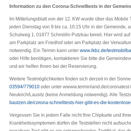
Information zu den Corona-Schnelltests in der Gemein
Im Mitteilungsblatt von der 12. KW wurde über das Mobile T
jeden Dienstag von 9 bis ca. 10:15 Uhr in der Gemeinde, 
Schulweg 1, 01877 Schmölln-Putzkau bereit. Hier wird auf
am Parkplatz am Friedhof oder am Parkplatz der Verwaltung
notwendig. Ein Termin kann unter
www.lkbz.de/testmobilb
oder Hilfe benötigen, kontaktieren Sie bitte die Gemeind
und wir helfen Ihnen bei der Reservierung.
Weitere Testmöglichkeiten finden sich derzeit in der Son
03594/779010
oder unter wwww.terminland.de/coronatest-b
Neukirch/Lausitz (keine Anmeldung notwendig). Alle Testze
bautzen.de/corona-schnelltests-hier-gibt-es-die-kostenlos
Vergessen Sie in jedem Falle nicht Ihre Chipkarte und I
Krankheitssymptomen dürfen die Teststellen nicht aufsuch
negativen Test gibt es ein entsprechendes Zertifikat, das d