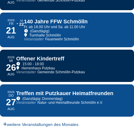
Veranstalter
Gemeinde Schmölln-Putzkau
AUG
2026
140 Jahre FFW Schmölln
SA
FR
22
Fr. ab 18.00 Uhr und Sa. ab 11.00 Uhr
21
(Ganztägig)
Turnhalle Schmölln
AUG
Veranstalter
Feuerwehr Schmölln
2026
Offener Kindertreff
MI
15:00 - 18:00
26
Herrenhaus Putzkau
Veranstalter
Gemeinde Schmölln-Putzkau
AUG
2026
Treffen mit Putzkauer Heimatfreunden
DO
(Ganztägig: Donnerstag)
27
Veranstalter
Natur- und Heimatfreunde Schmölln e.V.
AUG
weitere Veranstaltungen des Monates