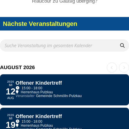
Riaucour zu Gaußig überging?
Nächste Veranstaltungen
AUGUST 2026
2026
Offener Kindertreff
MI
15:00 - 18:00
12
Herrenhaus Putzkau
Veranstalter
Gemeinde Schmölln-Putzkau
AUG
2026
Offener Kindertreff
MI
15:00 - 18:00
19
Herrenhaus Putzkau