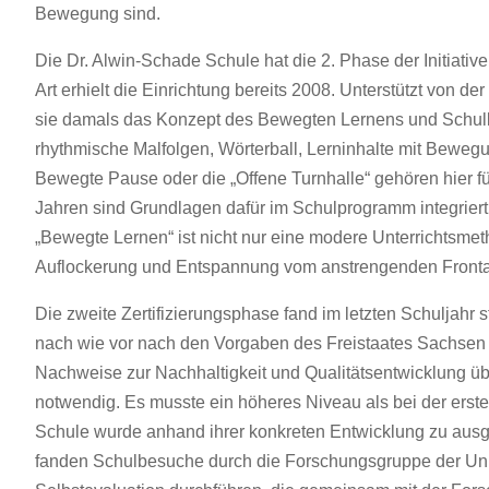
Bewegung sind.
Die Dr. Alwin-Schade Schule hat die 2. Phase der Initiativ
Art erhielt die Einrichtung bereits 2008. Unterstützt von d
sie damals das Konzept des Bewegten Lernens und Schull
rhythmische Malfolgen, Wörterball, Lerninhalte mit Bewe
Bewegte Pause oder die „Offene Turnhalle“ gehören hier fü
Jahren sind Grundlagen dafür im Schulprogramm integriert
„Bewegte Lernen“ ist nicht nur eine modere Unterrichtsmet
Auflockerung und Entspannung vom anstrengenden Frontal
Die zweite Zertifizierungsphase fand im letzten Schuljahr
nach wie vor nach den Vorgaben des Freistaates Sachsen d
Nachweise zur Nachhaltigkeit und Qualitätsentwicklung übe
notwendig. Es musste ein höheres Niveau als bei der ersten
Schule wurde anhand ihrer konkreten Entwicklung zu au
fanden Schulbesuche durch die Forschungsgruppe der Unive