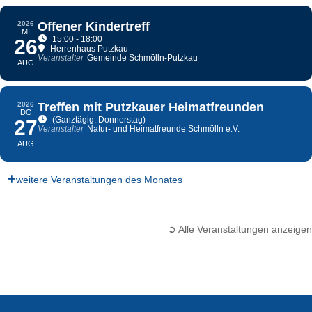
2026
Offener Kindertreff
MI
15:00 - 18:00
26
Herrenhaus Putzkau
Veranstalter
Gemeinde Schmölln-Putzkau
AUG
2026
Treffen mit Putzkauer Heimatfreunden
DO
(Ganztägig: Donnerstag)
27
Veranstalter
Natur- und Heimatfreunde Schmölln e.V.
AUG
weitere Veranstaltungen des Monates
➲ Alle Veranstaltungen anzeigen