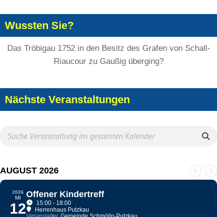
Wussten Sie?
Das Tröbigau 1752 in den Besitz des Grafen von Schall-
Riaucour zu Gaußig überging?
Nächste Veranstaltungen
AUGUST 2026
2026
Offener Kindertreff
MI
15:00 - 18:00
12
Herrenhaus Putzkau
Veranstalter
Gemeinde Schmölln-Putzkau