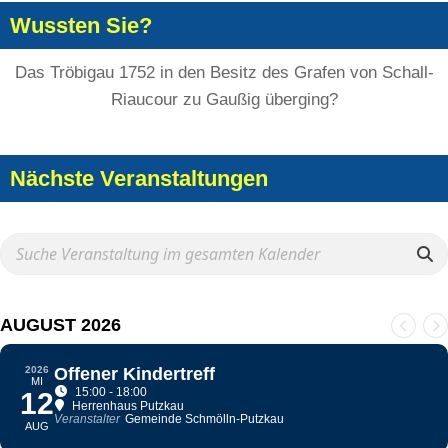
Wussten Sie?
Das Tröbigau 1752 in den Besitz des Grafen von Schall-
Riaucour zu Gaußig überging?
Nächste Veranstaltungen
AUGUST 2026
2026
Offener Kindertreff
MI
15:00 - 18:00
12
Herrenhaus Putzkau
Veranstalter
Gemeinde Schmölln-Putzkau
AUG