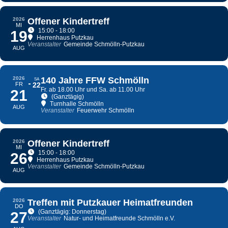
2026
Offener Kindertreff
MI
15:00 - 18:00
19
Herrenhaus Putzkau
Veranstalter
Gemeinde Schmölln-Putzkau
AUG
2026
140 Jahre FFW Schmölln
SA
FR
22
Fr. ab 18.00 Uhr und Sa. ab 11.00 Uhr
21
(Ganztägig)
Turnhalle Schmölln
AUG
Veranstalter
Feuerwehr Schmölln
2026
Offener Kindertreff
MI
15:00 - 18:00
26
Herrenhaus Putzkau
Veranstalter
Gemeinde Schmölln-Putzkau
AUG
2026
Treffen mit Putzkauer Heimatfreunden
DO
(Ganztägig: Donnerstag)
27
Veranstalter
Natur- und Heimatfreunde Schmölln e.V.