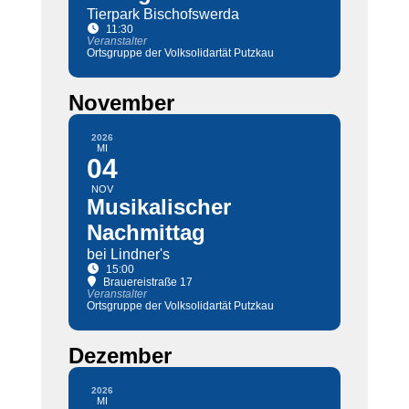
Tierpark Bischofswerda
11:30
Veranstalter
Ortsgruppe der Volksolidartät Putzkau
November
2026
MI
04
NOV
Musikalischer
Nachmittag
bei Lindner's
15:00
Brauereistraße 17
Veranstalter
Ortsgruppe der Volksolidartät Putzkau
Dezember
2026
MI