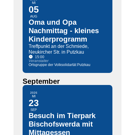
MI
05
AUG
Oma und Opa
Nachmittag - kleines
Kinderprogramm
Treffpunkt an der Schmiede,
Neukircher Str. in Putzkau
15:00
Veranstalter
Ortsgruppe der Volksolidartät Putzkau
September
2026
MI
23
SEP
Besuch im Tierpark
Bischofswerda mit
Mittagessen