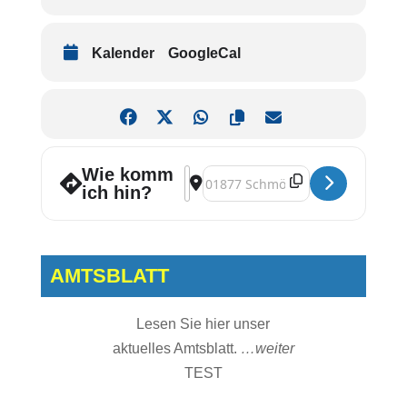
Kalender
GoogleCal
Wie komm
Address - Musikalischer Nachmittag 
Destination Address - Musikalische
ich hin?
AMTSBLATT
Lesen Sie hier unser
aktuelles Amtsblatt.
…weiter
TEST