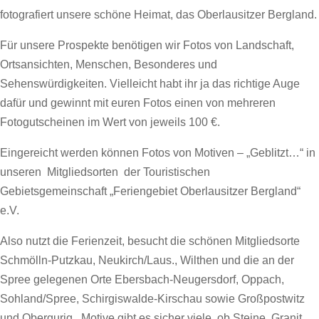
fotografiert unsere schöne Heimat, das Oberlausitzer Bergland.
Für unsere Prospekte benötigen wir Fotos von Landschaft,
Ortsansichten, Menschen, Besonderes und
Sehenswürdigkeiten. Vielleicht habt ihr ja das richtige Auge
dafür und gewinnt mit euren Fotos einen von mehreren
Fotogutscheinen im Wert von jeweils 100 €.
Eingereicht werden können Fotos von Motiven – „Geblitzt…“ in
unseren Mitgliedsorten der Touristischen
Gebietsgemeinschaft „Feriengebiet Oberlausitzer Bergland“
e.V.
Also nutzt die Ferienzeit, besucht die schönen Mitgliedsorte
Schmölln-Putzkau, Neukirch/Laus., Wilthen und die an der
Spree gelegenen Orte Ebersbach-Neugersdorf, Oppach,
Sohland/Spree, Schirgiswalde-Kirschau sowie Großpostwitz
und Obergurig. Motive gibt es sicher viele, ob Steine, Granit,