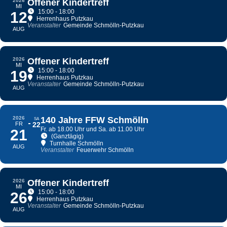
2026
Offener Kindertreff
MI
15:00 - 18:00
12
Herrenhaus Putzkau
Veranstalter
Gemeinde Schmölln-Putzkau
AUG
2026
Offener Kindertreff
MI
15:00 - 18:00
19
Herrenhaus Putzkau
Veranstalter
Gemeinde Schmölln-Putzkau
AUG
2026
140 Jahre FFW Schmölln
SA
FR
22
Fr. ab 18.00 Uhr und Sa. ab 11.00 Uhr
21
(Ganztägig)
Turnhalle Schmölln
AUG
Veranstalter
Feuerwehr Schmölln
2026
Offener Kindertreff
MI
15:00 - 18:00
26
Herrenhaus Putzkau
Veranstalter
Gemeinde Schmölln-Putzkau
AUG