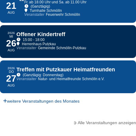
Fr. ab 18.00 Uhr und Sa. ab 11.00 Uhr
21
(Ganztägig)
Turnhalle Schmölln
AUG
Veranstalter
Feuerwehr Schmölln
2026
Offener Kindertreff
MI
15:00 - 18:00
26
Herrenhaus Putzkau
Veranstalter
Gemeinde Schmölln-Putzkau
AUG
2026
Treffen mit Putzkauer Heimatfreunden
DO
(Ganztägig: Donnerstag)
27
Veranstalter
Natur- und Heimatfreunde Schmölln e.V.
AUG
weitere Veranstaltungen des Monates
➲ Alle Veranstaltungen anzeigen