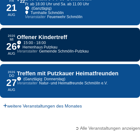
FR
22
Fr. ab 18.00 Uhr und Sa. ab 11.00 Uhr
21
(Ganztägig)
Turnhalle Schmölln
AUG
Veranstalter
Feuerwehr Schmölln
2026
Offener Kindertreff
MI
15:00 - 18:00
26
Herrenhaus Putzkau
Veranstalter
Gemeinde Schmölln-Putzkau
AUG
2026
Treffen mit Putzkauer Heimatfreunden
DO
(Ganztägig: Donnerstag)
27
Veranstalter
Natur- und Heimatfreunde Schmölln e.V.
AUG
weitere Veranstaltungen des Monates
➲ Alle Veranstaltungen anzeigen