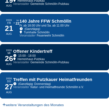
19
Herrenhaus Putzkau
Veranstalter
Gemeinde Schmölln-Putzkau
AUG
2026
140 Jahre FFW Schmölln
SA
FR
22
Fr. ab 18.00 Uhr und Sa. ab 11.00 Uhr
21
(Ganztägig)
Turnhalle Schmölln
AUG
Veranstalter
Feuerwehr Schmölln
2026
Offener Kindertreff
MI
15:00 - 18:00
26
Herrenhaus Putzkau
Veranstalter
Gemeinde Schmölln-Putzkau
AUG
2026
Treffen mit Putzkauer Heimatfreunden
DO
(Ganztägig: Donnerstag)
27
Veranstalter
Natur- und Heimatfreunde Schmölln e.V.
AUG
weitere Veranstaltungen des Monates