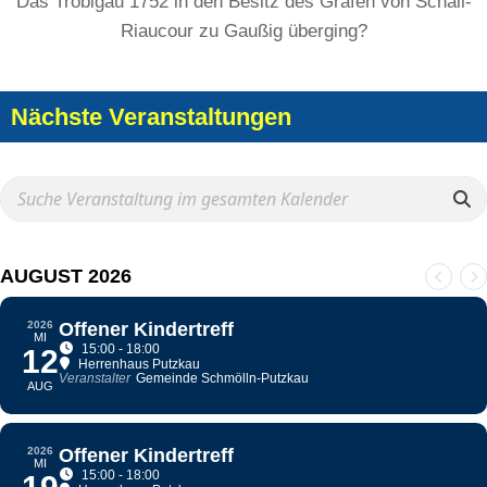
Das Tröbigau 1752 in den Besitz des Grafen von Schall-
Riaucour zu Gaußig überging?
Nächste Veranstaltungen
AUGUST 2026
2026
Offener Kindertreff
MI
15:00 - 18:00
12
Herrenhaus Putzkau
Veranstalter
Gemeinde Schmölln-Putzkau
AUG
2026
Offener Kindertreff
MI
15:00 - 18:00