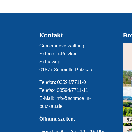
Kontakt
Br
Gemeindeverwaltung
Schmölln-Putzkau
Schulweg 1
01877 Schmölln-Putzkau
Telefon: 03594/7711-0
Telefax: 03594/7711-11
E-Mail: info@schmoelln-
putzkau.de
Öffnungszeiten:
Dienstag: 9 – 12 u. 14 – 18 Uhr