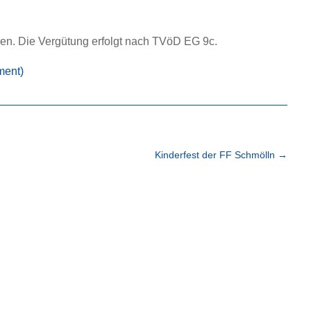
den.
Die Vergütung erfolgt nach TVöD EG
9c
.
ment)
Kinderfest der FF Schmölln
→