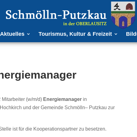
Aktuelles
Tourismus, Kultur & Freizeit
Bild
Energiemanager
2
Mitarbeit
er (w/m/d)
Energiemanager
in
e Hochkirch und der Gemeinde Schmölln
–
Putzkau
zur
Stelle ist für die Kooperationspartner zu besetzen.