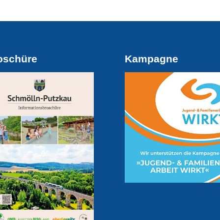
oschüre
Kampagne