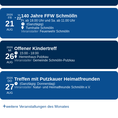
2026
140 Jahre FFW Schmölln
SA
FR
22
Fr. ab 18.00 Uhr und Sa. ab 11.00 Uhr
21
(Ganztägig)
Turnhalle Schmölln
AUG
Veranstalter
Feuerwehr Schmölln
2026
Offener Kindertreff
MI
15:00 - 18:00
26
Herrenhaus Putzkau
Veranstalter
Gemeinde Schmölln-Putzkau
AUG
2026
Treffen mit Putzkauer Heimatfreunden
DO
(Ganztägig: Donnerstag)
27
Veranstalter
Natur- und Heimatfreunde Schmölln e.V.
AUG
weitere Veranstaltungen des Monates