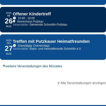
2026
Offener Kindertreff
MI
15:00 - 18:00
26
Herrenhaus Putzkau
Veranstalter
Gemeinde Schmölln-Putzkau
AUG
2026
Treffen mit Putzkauer Heimatfreunden
DO
(Ganztägig: Donnerstag)
27
Veranstalter
Natur- und Heimatfreunde Schmölln e.V.
AUG
weitere Veranstaltungen des Monates
➲ Alle Veranstaltungen anzeigen