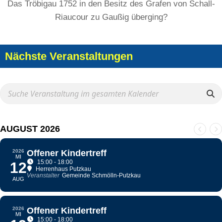
Das Tröbigau 1752 in den Besitz des Grafen von Schall-
Riaucour zu Gaußig überging?
Nächste Veranstaltungen
AUGUST 2026
2026
Offener Kindertreff
MI
15:00 - 18:00
12
Herrenhaus Putzkau
Veranstalter
Gemeinde Schmölln-Putzkau
AUG
2026
Offener Kindertreff
MI
15:00 - 18:00