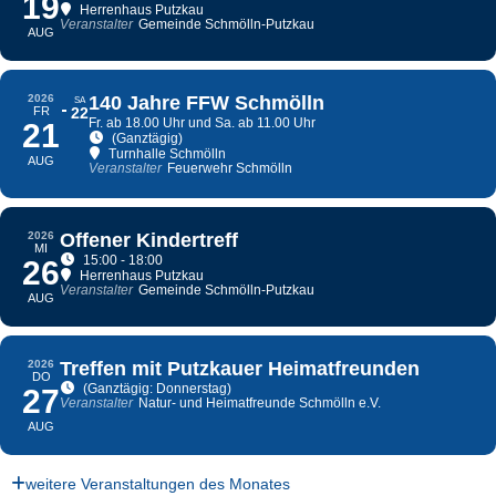
19
Herrenhaus Putzkau
Veranstalter
Gemeinde Schmölln-Putzkau
AUG
2026
140 Jahre FFW Schmölln
SA
FR
22
Fr. ab 18.00 Uhr und Sa. ab 11.00 Uhr
21
(Ganztägig)
Turnhalle Schmölln
AUG
Veranstalter
Feuerwehr Schmölln
2026
Offener Kindertreff
MI
15:00 - 18:00
26
Herrenhaus Putzkau
Veranstalter
Gemeinde Schmölln-Putzkau
AUG
2026
Treffen mit Putzkauer Heimatfreunden
DO
(Ganztägig: Donnerstag)
27
Veranstalter
Natur- und Heimatfreunde Schmölln e.V.
AUG
weitere Veranstaltungen des Monates