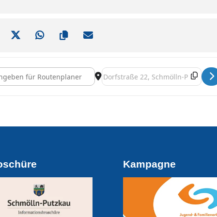
. Frühlingsausstellung [ezsfmGP7Z]
Destination Address - 26. Frühlingsa
oschüre
Kampagne