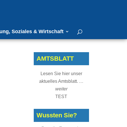
ung, Soziales & Wirtschaft
AMTSBLATT
Lesen Sie hier unser
aktuelles Amtsblatt.
…
weiter
TEST
Wussten Sie?