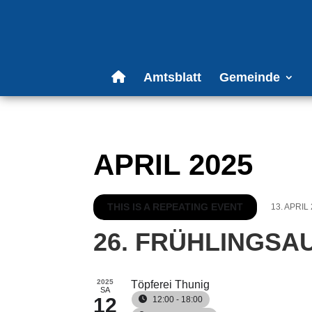
Amtsblatt
Gemeinde
APRIL 2025
THIS IS A REPEATING EVENT
13. APRIL
26. FRÜHLINGS
2025
Töpferei Thunig
SA
12
12:00 - 18:00