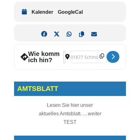
Kalender
GoogleCal
Wie komm
Address - Adventsmusik [GZhr9BgwR]
Destination Address - Adventsmus
ich hin?
AMTSBLATT
Lesen Sie hier unser
aktuelles Amtsblatt.
…weiter
TEST