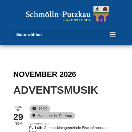
Seite wählen
NOVEMBER 2026
ADVENTSMUSIK
2026
16:00
SO
29
Marienkirche Putzkau
NOV
Veranstalter
Ev.-Luth. Christuskirchgemeinde Bischofswerdaer
Land