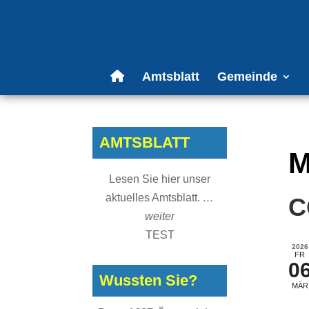
Amtsblatt
Gemeinde
AMTSBLATT
M
Lesen Sie hier unser
aktuelles Amtsblatt.
…
C
weiter
TEST
2026
FR
0
Wussten Sie?
MÄR