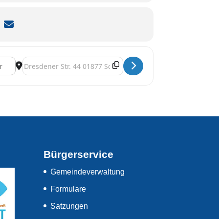
DPLy]
Destination Address - Comedy-Frauentag [YVRsPL0Wg]
Bürgerservice
Gemeindeverwaltung
Formulare
Satzungen