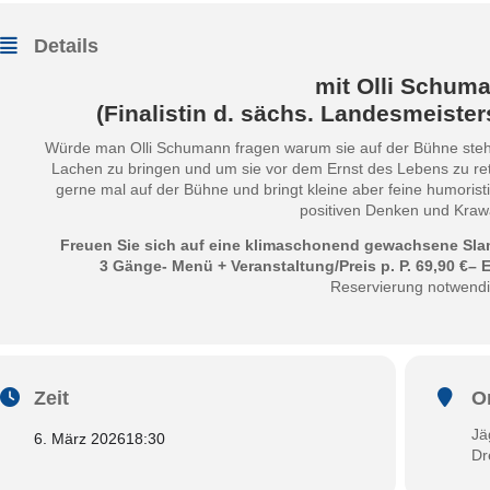
Details
mit Olli Schum
(Finalistin d. sächs. Landesmeiste
Würde man Olli Schumann fragen warum sie auf der Bühne ste
Lachen zu bringen und um sie vor dem Ernst des Lebens zu rett
gerne mal auf der Bühne und bringt kleine aber feine humoris
positiven Denken und Krawa
Freuen Sie sich auf eine klimaschonend gewachsene Slam 
3 Gänge- Menü + Veranstaltung/
Preis p. P. 69,90 €
– 
Reservierung notwendi
Zeit
O
Jä
6. März 2026
18:30
Dr