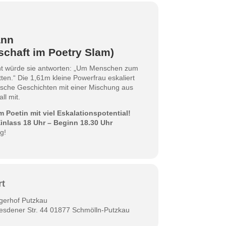
ann
rschaft im Poetry Slam)
ht würde sie antworten: „Um Menschen zum
en.“ Die 1,61m kleine Powerfrau eskaliert
tische Geschichten mit einer Mischung aus
ll mit.
Poetin mit viel Eskalationspotential!
Einlass 18 Uhr – Beginn 18.30 Uhr
g!
rt
gerhof Putzkau
esdener Str. 44 01877 Schmölln-Putzkau