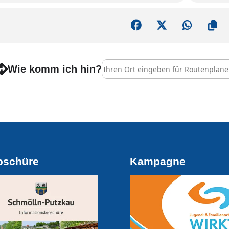
Address - Comedy-Frauentag [9mKwU
Wie komm ich hin?
oschüre
Kampagne