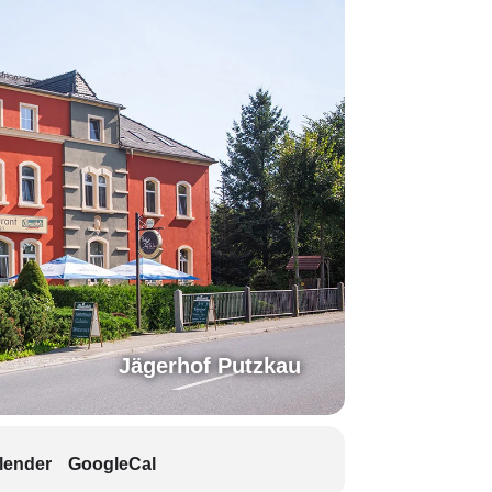
Jägerhof Putzkau
lender
GoogleCal