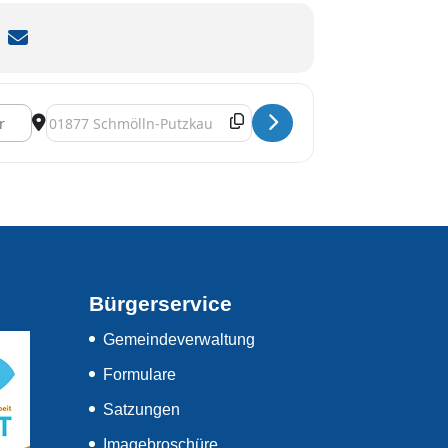
chuljahresabschluss [vF2kJGbYD]
Destination Address - Familiengottesdienst zum Schuljahresabs
Bürgerservice
Gemeindeverwaltung
Formulare
Satzungen
Imagebroschüre