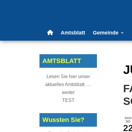
Amtsblatt
Gemeinde
AMTSBLATT
J
Lesen Sie hier unser
aktuelles Amtsblatt.
…
F
weiter
S
TEST
Wussten Sie?
2025
SO
2