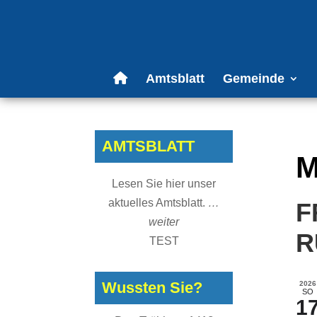
Amtsblatt
Gemeinde
AMTSBLATT
M
Lesen Sie hier unser
aktuelles Amtsblatt.
…
F
weiter
R
TEST
Wussten Sie?
2026
SO
1