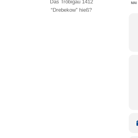
Das Tröbigau 1412
MAI
“Drebekow” hieß?