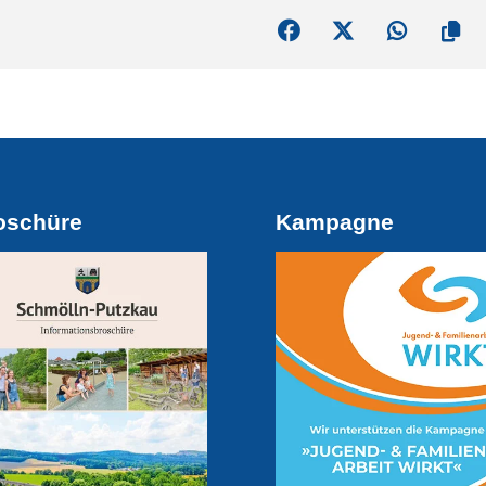
oschüre
Kampagne