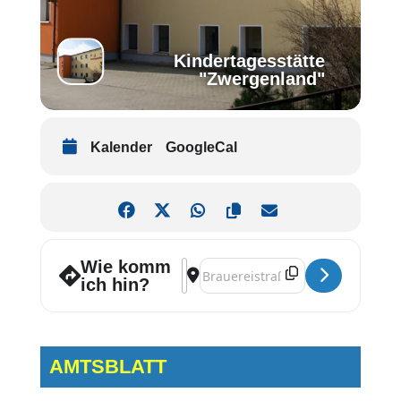
Kindertagesstätte
"Zwergenland"
Kalender
GoogleCal
Wie komm
Address - Kleiderbörse [ERWBDBFpt]
Destination Address - Kleiderbörse
ich hin?
AMTSBLATT