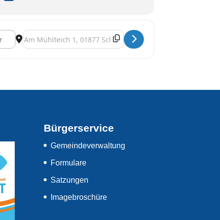
Destination Address - Nikolausfest [Mg4mV0JEW]
Bürgerservice
Gemeindeverwaltung
Formulare
Satzungen
Imagebroschüre