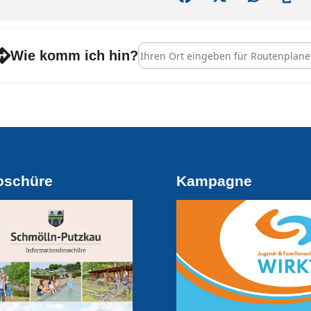
Address - Nikolausfest [MHSNcPRL0]
Wie komm ich hin?
oschüre
Kampagne