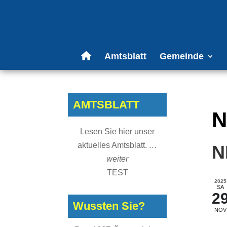
Amtsblatt
Gemeinde
AMTSBLATT
N
Lesen Sie hier unser
aktuelles Amtsblatt.
…
N
weiter
TEST
2025
SA
2
Wussten Sie?
NOV