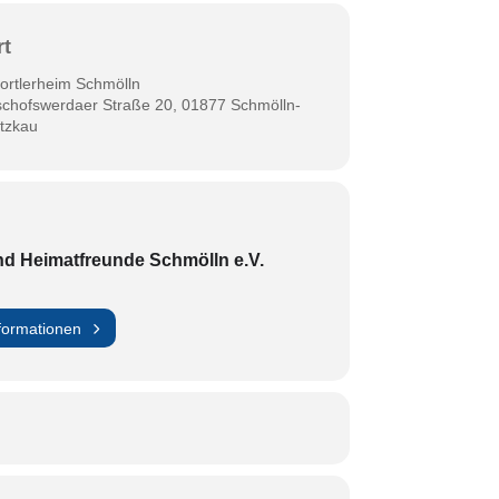
rt
ortlerheim Schmölln
schofswerdaer Straße 20, 01877 Schmölln-
tzkau
nd Heimatfreunde Schmölln e.V.
formationen