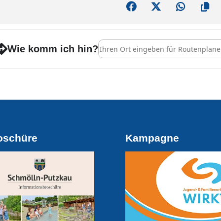
Address - Osterbasteln [u9NhPqIZ7]
Wie komm ich hin?
oschüre
Kampagne