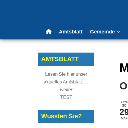
Amtsblatt
Gemeinde
AMTSBLATT
M
Lesen Sie hier unser
aktuelles Amtsblatt.
…
O
weiter
TEST
2026
SO
2
Wussten Sie?
MÄR