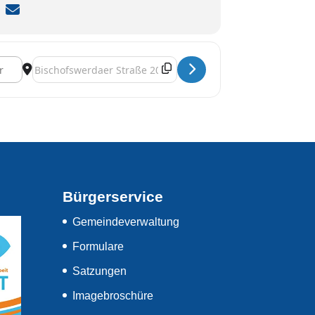
Destination Address - Osterbasteln [F8CoxmmFQ]
Bürgerservice
Gemeindeverwaltung
Formulare
Satzungen
Imagebroschüre