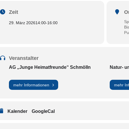
Zeit
O
Sp
29. März 2026
14:00
-
16:00
Bi
Pu
Veranstalter
AG „Junge Heimatfreunde“ Schmölln
Natur- u
mehr Informationen
mehr In
Kalender
GoogleCal