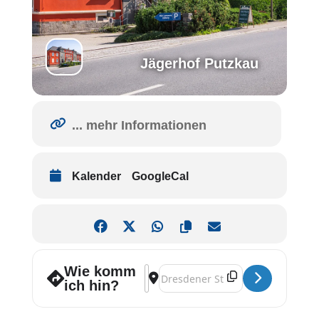
Jägerhof Putzkau
... mehr Informationen
Kalender
GoogleCal
Wie komm
Address - Tapaslunch [h8eD1GdW7]
Destination Address - Tapaslunch
ich hin?