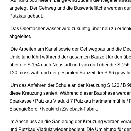
Auf rund 300 Metern Länge wird zudem die Regenentwässe
angelegt. Der Gehweg und die Buswartefläche werden du
Putzkau gebaut.
Das Oberflächenwasser wird zukünftig über neu zu erric
abgeleitet.
Die Arbeiten am Kanal sowie der Gehwegbau und die Deck
Umleitung führt während der gesamten Bauzeit für den über
über die S 154 nach Neustadt und von dort über die S 156 
120 muss während der gesamten Bauzeit der B 96 gewährl
Um das Anfahren der Schule an der Kreuzung S 120 / B 98
diese Kreuzung saniert. Während dieser Bauphase werden 
Sparkasse / Putzkau Viadukt 7 Putzkau Hartmannmühle / Pu
Eisengießerei / Neukirch Zwieback-Fabrik.
Im Anschluss an die Sanierung der Kreuzung werden voraus
und Putzkau Viadukt wieder bedient. Die Umleitung für de