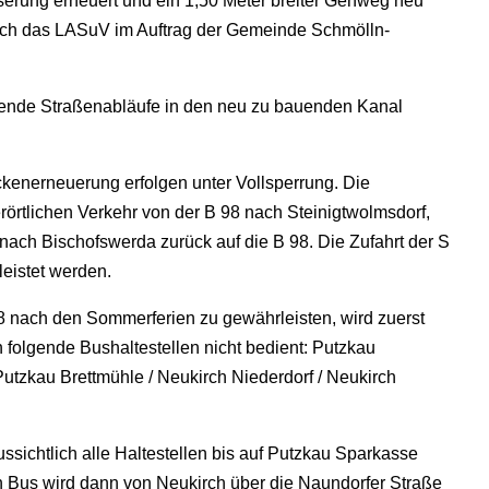
rung erneuert und ein 1,50 Meter breiter Gehweg neu
rch das LASuV im Auftrag der Gemeinde Schmölln-
htende Straßenabläufe in den neu zu bauenden Kanal
enerneuerung erfolgen unter Vollsperrung. Die
örtlichen Verkehr von der B 98 nach Steinigtwolmsdorf,
nach Bischofswerda zurück auf die B 98. Die Zufahrt der S
eistet werden.
 nach den Sommerferien zu gewährleisten, wird zuerst
folgende Bushaltestellen nicht bedient: Putzkau
tzkau Brettmühle / Neukirch Niederdorf / Neukirch
sichtlich alle Haltestellen bis auf Putzkau Sparkasse
n Bus wird dann von Neukirch über die Naundorfer Straße