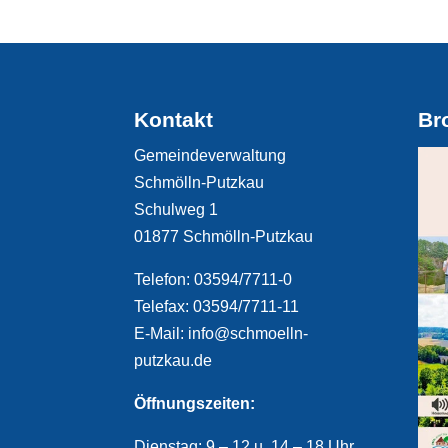
Kontakt
Br
Gemeindeverwaltung
Schmölln-Putzkau
Schulweg 1
01877 Schmölln-Putzkau
Telefon: 03594/7711-0
Telefax: 03594/7711-11
E-Mail: info@schmoelln-
putzkau.de
Öffnungszeiten:
Dienstag: 9 – 12 u. 14 – 18 Uhr