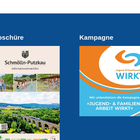
oschüre
Kampagne