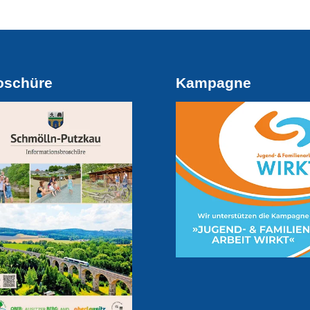
oschüre
Kampagne