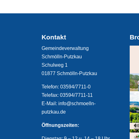
Kontakt
Br
Gemeindeverwaltung
Schmölln-Putzkau
Schulweg 1
01877 Schmölln-Putzkau
Telefon: 03594/7711-0
Telefax: 03594/7711-11
E-Mail: info@schmoelln-
putzkau.de
Öffnungszeiten:
Dienstag: 9 – 12 u. 14 – 18 Uhr