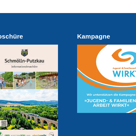
oschüre
Kampagne