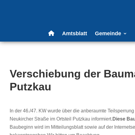
Amtsblatt
Gemeinde
Verschiebung der Bau
Putzkau
In der 46./47. KW wurde über die anberaumte Teilsperrun
Neukircher Straße im Ortsteil Putzkau informiert.
Diese Bau
Baubeginn wird im Mitteilungsblatt sowie auf der Internet