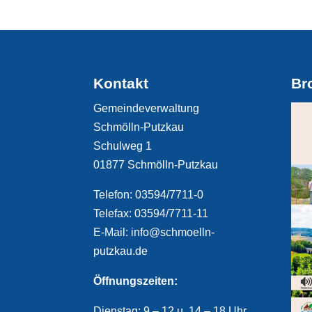
Kontakt
Br
Gemeindeverwaltung
Schmölln-Putzkau
Schulweg 1
01877 Schmölln-Putzkau
Telefon: 03594/7711-0
Telefax: 03594/7711-11
E-Mail: info@schmoelln-
putzkau.de
Öffnungszeiten:
Dienstag: 9 – 12 u. 14 – 18 Uhr