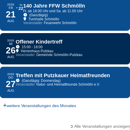
2026
140 Jahre FFW Schmölln
SA
FR
22
Fr. ab 18.00 Uhr und Sa. ab 11.00 Uhr
21
(Ganztägig)
Turnhalle Schmölln
AUG
Veranstalter
Feuerwehr Schmölln
2026
Offener Kindertreff
MI
15:00 - 18:00
26
Herrenhaus Putzkau
Veranstalter
Gemeinde Schmölln-Putzkau
AUG
2026
Treffen mit Putzkauer Heimatfreunden
DO
(Ganztägig: Donnerstag)
27
Veranstalter
Natur- und Heimatfreunde Schmölln e.V.
AUG
weitere Veranstaltungen des Monates
➲ Alle Veranstaltungen anzeigen