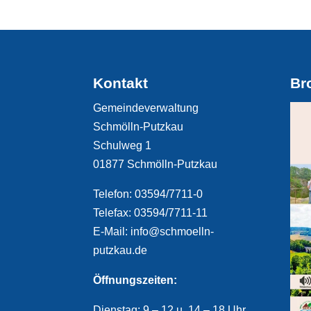
Kontakt
Br
Gemeindeverwaltung
Schmölln-Putzkau
Schulweg 1
01877 Schmölln-Putzkau
Telefon: 03594/7711-0
Telefax: 03594/7711-11
E-Mail: info@schmoelln-
putzkau.de
Öffnungszeiten:
Dienstag: 9 – 12 u. 14 – 18 Uhr