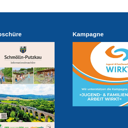
oschüre
Kampagne