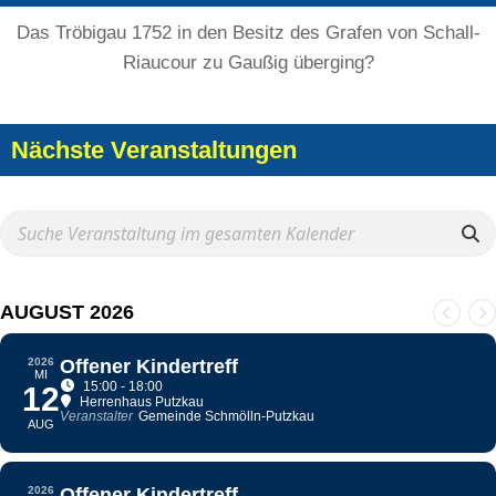
Das Tröbigau 1752 in den Besitz des Grafen von Schall-
Riaucour zu Gaußig überging?
Nächste Veranstaltungen
AUGUST 2026
2026
Offener Kindertreff
MI
15:00 - 18:00
12
Herrenhaus Putzkau
Veranstalter
Gemeinde Schmölln-Putzkau
AUG
2026
Offener Kindertreff