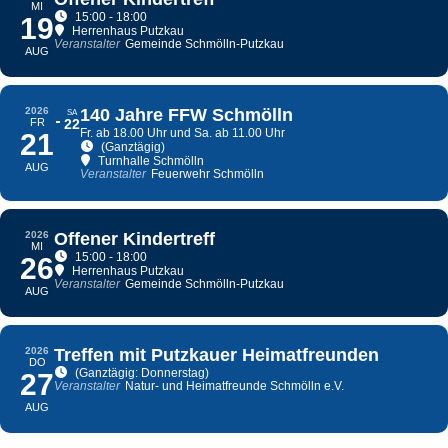
MI
15:00 - 18:00
19
Herrenhaus Putzkau
Veranstalter
Gemeinde Schmölln-Putzkau
AUG
2026
140 Jahre FFW Schmölln
SA
FR
22
Fr. ab 18.00 Uhr und Sa. ab 11.00 Uhr
21
(Ganztägig)
Turnhalle Schmölln
AUG
Veranstalter
Feuerwehr Schmölln
2026
Offener Kindertreff
MI
15:00 - 18:00
26
Herrenhaus Putzkau
Veranstalter
Gemeinde Schmölln-Putzkau
AUG
2026
Treffen mit Putzkauer Heimatfreunden
DO
(Ganztägig: Donnerstag)
27
Veranstalter
Natur- und Heimatfreunde Schmölln e.V.
AUG