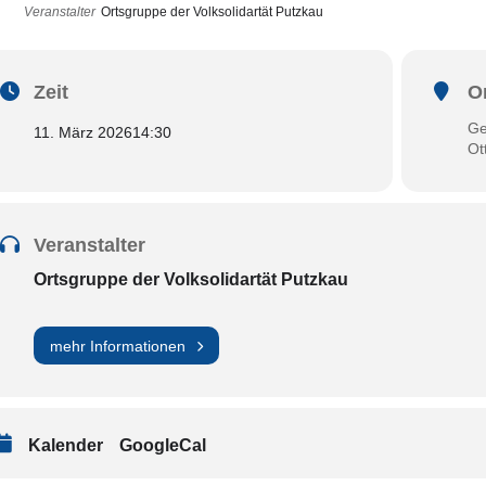
Veranstalter
Ortsgruppe der Volksolidartät Putzkau
Zeit
O
Ge
11. März 2026
14:30
Ot
Veranstalter
Ortsgruppe der Volksolidartät Putzkau
mehr Informationen
Kalender
GoogleCal