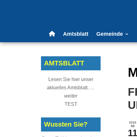
Amtsblatt
Gemeinde
AMTSBLATT
M
Lesen Sie hier unser
aktuelles Amtsblatt.
…
F
weiter
U
TEST
Wussten Sie?
2026
MI
1