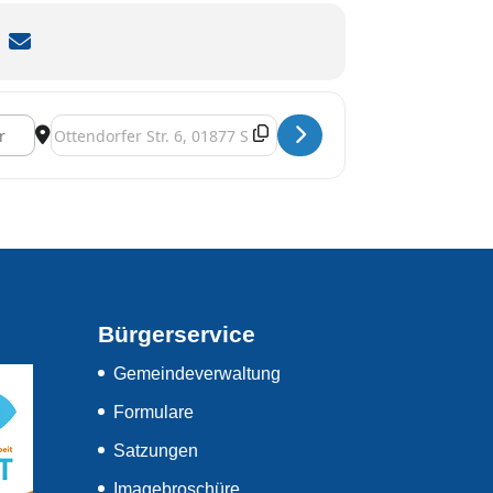
er Umrahmung [ntknmoLd0]
Destination Address - Frauentag mit musikalischer Umrahmu
Bürgerservice
Gemeindeverwaltung
Formulare
Satzungen
Imagebroschüre